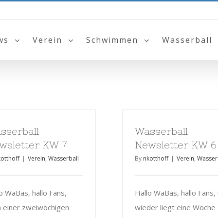
ws
Verein
Schwimmen
Wasserball
sserball
Wasserball
wsletter KW 7
Newsletter KW 6
otthoff
|
Verein
,
Wasserball
By
nkotthoff
|
Verein
,
Wasser
o WaBas, hallo Fans,
Hallo WaBas, hallo Fans,
h einer zweiwöchigen
wieder liegt eine Woche