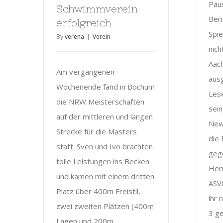
Pau
Schwimmverein
Ber
erfolgreich
Spie
By
verena
|
Verein
nich
Aac
Am vergangenen
aus
Wochenende fand in Bochum
Les
die NRW Meisterschaften
sei
auf der mittleren und langen
News
Strecke für die Masters
die
statt. Sven und Ivo brachten
gege
tolle Leistungen ins Becken
Her
und kamen mit einem dritten
ASV0
Platz über 400m Freistil,
ihr
zwei zweiten Plätzen (400m
3 ge
Lagen und 200m