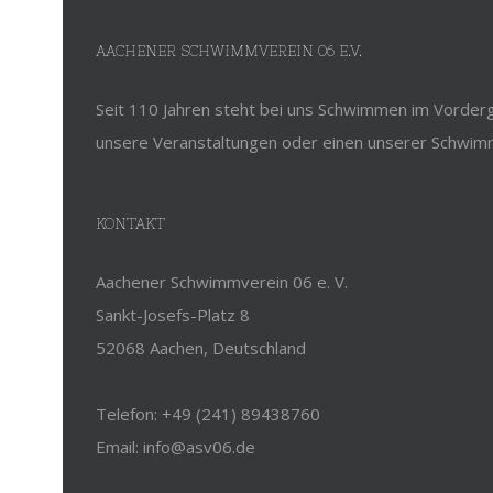
AACHENER SCHWIMMVEREIN 06 E.V.
Seit 110 Jahren steht bei uns Schwimmen im Vorderg
unsere Veranstaltungen oder einen unserer Schwim
KONTAKT
Aachener Schwimmverein 06 e. V.
Sankt-Josefs-Platz 8
52068 Aachen, Deutschland
Telefon: +49 (241) 89438760
Email: info@asv06.de