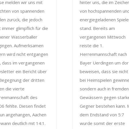
se melden wir uns mit
hinter uns, die im Zeiche
ichten von spannenden
von hochspannenden un
len zurück, die jedoch
energiegeladenen Spiele
t immer glimpflich für die
stand. Bereits am
hener Wasserballer
vergangenen Mittwoch
gingen. Aufmerksamen
reiste die 1.
ern wird nicht entgangen
Herrenmannschaft nach
n, dass im vergangenen
Bayer Uerdingen um dor
letter ein Bericht über
beweisen, dass sie nicht
 Begegnung der dritten
bei Heimspielen gewinne
n die vierte
sondern auch in fremden
renmannschaft des
Gewässern gegen stark
6 fehlte. Diesen findet
Gegner bestehen kann. 
 nun angehangen, Aachen
dem Endstand von 5:7
wann deutlich mit 14:1.
wurde somit der erste