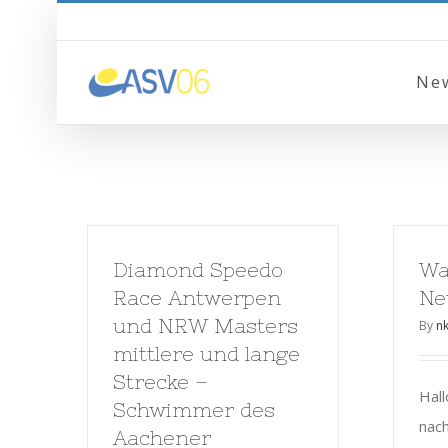
Ne
Diamond Speedo
Wa
Race Antwerpen
Ne
und NRW Masters
By
nk
mittlere und lange
Strecke –
Hall
Schwimmer des
nac
Aachener