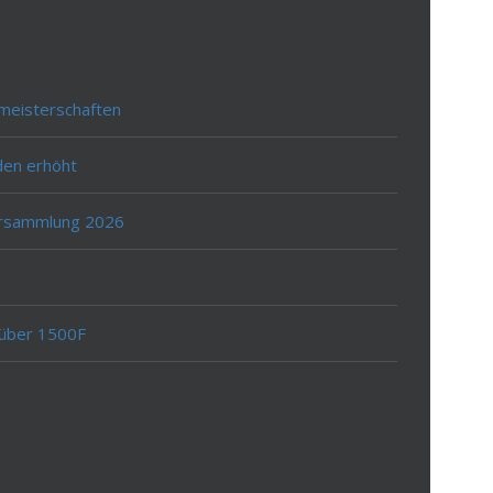
meisterschaften
den erhöht
ersammlung 2026
 über 1500F