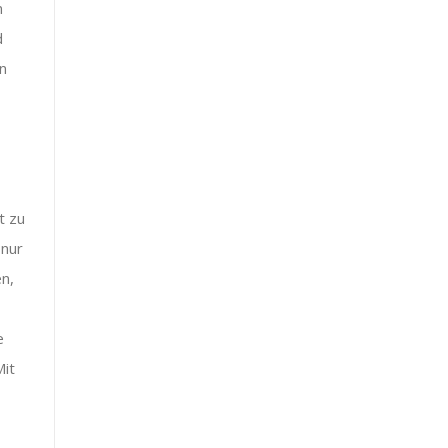
n
d
n
t zu
 nur
n,
e
Mit