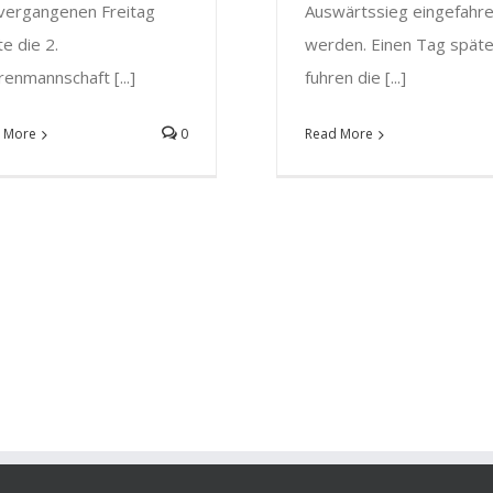
vergangenen Freitag
Auswärtssieg eingefahr
te die 2.
werden. Einen Tag späte
enmannschaft [...]
fuhren die [...]
 More
0
Read More