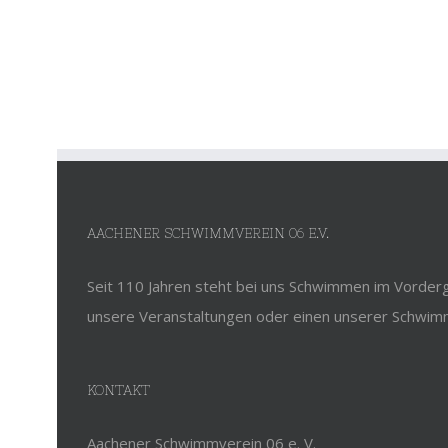
AACHENER SCHWIMMVEREIN 06 E.V.
Seit 110 Jahren steht bei uns Schwimmen im Vorderg
unsere Veranstaltungen oder einen unserer Schwim
KONTAKT
Aachener Schwimmverein 06 e. V.