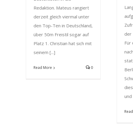
Lan
Redaktion. Mateus rangiert
aufg
derzeit gleich viermal unter
Zufr
den Top-Ten in Deutschland,
der 
über 50m Freistil sogar auf
Für 
Platz 1. Christian hat sich mit
nac
seinem [...]
sta
Read More
0
Berl
Sch
die
und 
Read