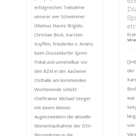
er
erfolgreichen Teilnahme
Dü
unserer vier Schwimmer
Sp
(Mateus Naves Brígido,
ein
Christian Bock, Karsten
By
j
Vera
Kuyffen, Friederike v. Arnim)
beim Düsseldorfer Sprint-
(jva
Pokal und unmittelbar vor
der 
den BZM in der Aachener
Kars
Osthalle am kommenden
Boc
Wochenende schickt
war 
Cheftrainer Michael Seeger
See
mit einem kleinen
läng
Augenzwinkern die aktuelle
von
Momentaufnahme der DSV-
Ver
Bestenlisten in die