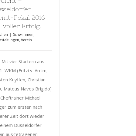
reicht –
sseldorfer
rint-Pokal 2016
 voller Erfolg!
ochen
|
Schwimmen
,
nstaltungen
,
Verein
) Mit vier Startern aus
1. WKM (Fritzi v. Arnim,
ten Kuyffen, Christian
k, Mateus Naves Brígido)
Cheftrainer Michael
ger zum ersten nach
erer Zeit dort wieder
 einem Düsseldorfer
ein ausgetragenen