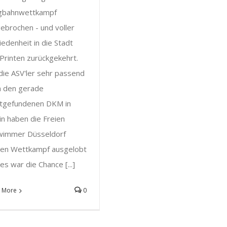
gbahnwettkampf
ebrochen - und voller
iedenheit in die Stadt
Printen zurückgekehrt.
die ASV'ler sehr passend
h den gerade
ttgefundenen DKM in
in haben die Freien
wimmer Düsseldorf
sen Wettkampf ausgelobt
es war die Chance [...]
 More
0