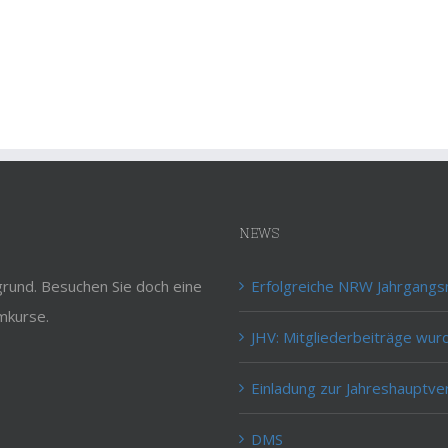
NEWS
rund. Besuchen Sie doch eine
Erfolgreiche NRW Jahrgangs
mkurse.
JHV: Mitgliederbeiträge wur
Einladung zur Jahreshauptv
DMS