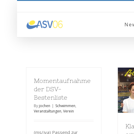
Ne
Momentaufnahme
der DSV-
Bestenliste
By
jochen
|
Schwimmen
,
Veranstaltungen
,
Verein
Kl
(ms/jva) Passend zur