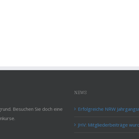
NEWS
rund. Besuchen Sie doch eine
Erfolgreiche NRW Jahrgangs
mkurse.
JHV: Mitgliederbeiträge wur