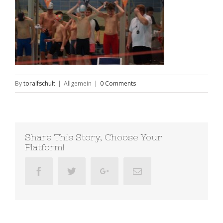
By
toralfschult
|
Allgemein
|
0 Comments
Share This Story, Choose Your
Platform!
Facebook
Twitter
Google+
Email