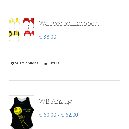
Wasserballkappen
€
38.00
Select options
Details
WB Anzug
€
60.00
€
62.00
–