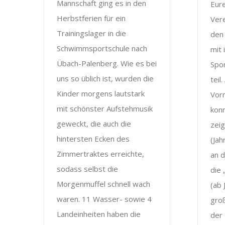
Mannschaft ging es in den
Eur
Herbstferien für ein
Ver
Trainingslager in die
den
Schwimmsportschule nach
mit
Übach-Palenberg. Wie es bei
Spor
uns so üblich ist, wurden die
teil
Kinder morgens lautstark
Vor
mit schönster Aufstehmusik
kon
geweckt, die auch die
zeig
hintersten Ecken des
(Ja
Zimmertraktes erreichte,
an 
sodass selbst die
die
Morgenmuffel schnell wach
(ab 
waren. 11 Wasser- sowie 4
gro
Landeinheiten haben die
der 