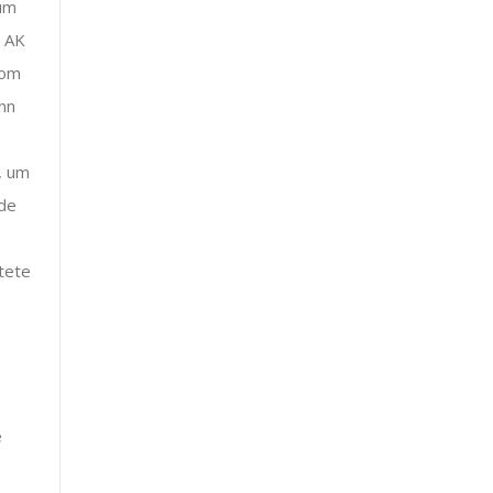
zum
r AK
Rom
nn
, um
rde
rtete
e