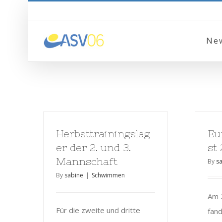
Ne
Herbsttrainingslag
Eu
er der 2. und 3.
st
Mannschaft
By
s
By
sabine
|
Schwimmen
Am 
Für die zweite und dritte
fand