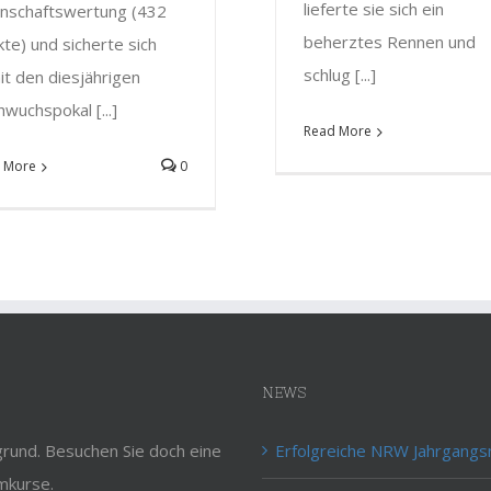
lieferte sie sich ein
nschaftswertung (432
beherztes Rennen und
te) und sicherte sich
schlug [...]
t den diesjährigen
wuchspokal [...]
Read More
 More
0
NEWS
rund. Besuchen Sie doch eine
Erfolgreiche NRW Jahrgangs
mkurse.