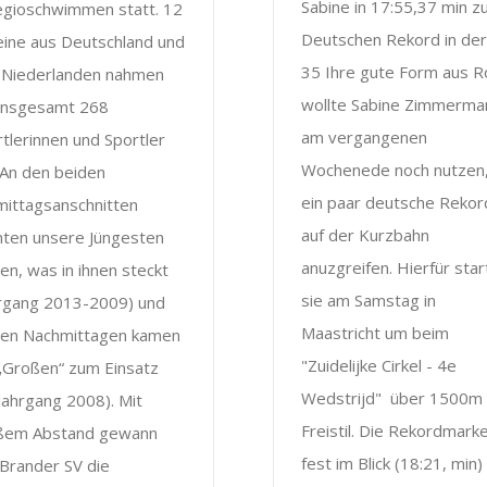
Sabine in 17:55,37 min 
egioschwimmen statt. 12
Deutschen Rekord in de
eine aus Deutschland und
35 Ihre gute Form aus 
 Niederlanden nahmen
wollte Sabine Zimmerma
 insgesamt 268
am vergangenen
tlerinnen und Sportler
Wochenede noch nutzen
. An den beiden
ein paar deutsche Reko
mittagsanschnitten
auf der Kurzbahn
nten unsere Jüngesten
anuzgreifen. Hierfür sta
en, was in ihnen steckt
sie am Samstag in
hrgang 2013-2009) und
Maastricht um beim
den Nachmittagen kamen
"Zuidelijke Cirkel - 4e
 „Großen“ zum Einsatz
Wedstrijd" über 1500m
Jahrgang 2008). Mit
Freistil. Die Rekordmark
ßem Abstand gewann
fest im Blick (18:21, min)
Brander SV die