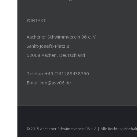
KONTAKT
Aachener Schwimmverein 06 e. V.
Sankt-Josefs-Platz 8
52068 Aachen, Deutschland
Telefon: +49 (241) 89438760
Email: info@asv06.de
© 2015 Aachener Schwimmverein 06 e.V. | Alle Rechte vorbehal