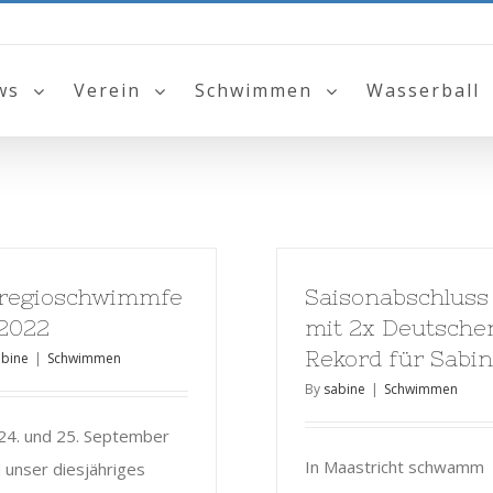
ws
Verein
Schwimmen
Wasserball
regioschwimmfe
Saisonabschluss
 2022
mit 2x Deutsche
Rekord für Sabi
abine
|
Schwimmen
By
sabine
|
Schwimmen
24. und 25. September
In Maastricht schwamm
 unser diesjähriges