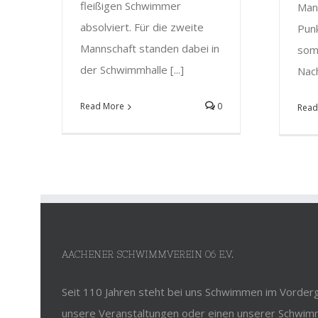
fleißigen Schwimmer
Man
absolviert. Für die zweite
Punk
Mannschaft standen dabei in
somi
der Schwimmhalle [...]
Nach
Read More
0
Read
AACHENER SCHWIMMVEREIN 06 E.V.
Seit 110 Jahren steht bei uns Schwimmen im Vorderg
unsere Veranstaltungen oder einen unserer Schwim