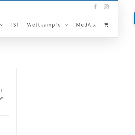
Facebook
Instagram
ISF
Wettkämpfe
MedAix
n
ne