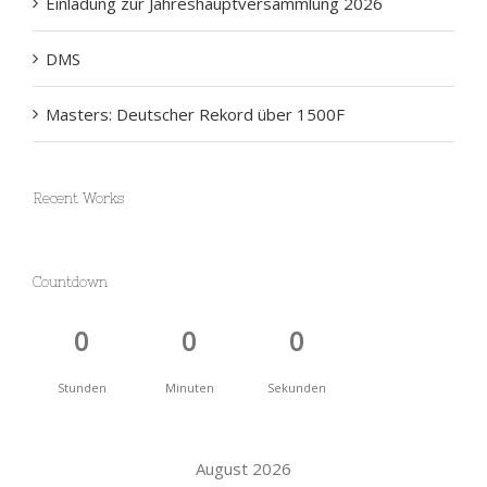
DMS
Masters: Deutscher Rekord über 1500F
Recent Works
Countdown
0
0
0
Stunden
Minuten
Sekunden
August 2026
M
D
M
D
F
S
S