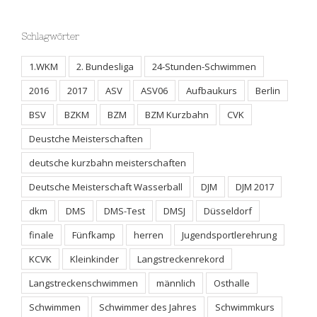
Schlagwörter
1.WKM
2. Bundesliga
24-Stunden-Schwimmen
2016
2017
ASV
ASV06
Aufbaukurs
Berlin
BSV
BZKM
BZM
BZM Kurzbahn
CVK
Deustche Meisterschaften
deutsche kurzbahn meisterschaften
Deutsche Meisterschaft Wasserball
DJM
DJM 2017
dkm
DMS
DMS-Test
DMSJ
Düsseldorf
finale
Fünfkamp
herren
Jugendsportlerehrung
KCVK
Kleinkinder
Langstreckenrekord
Langstreckenschwimmen
männlich
Osthalle
Schwimmen
Schwimmer des Jahres
Schwimmkurs