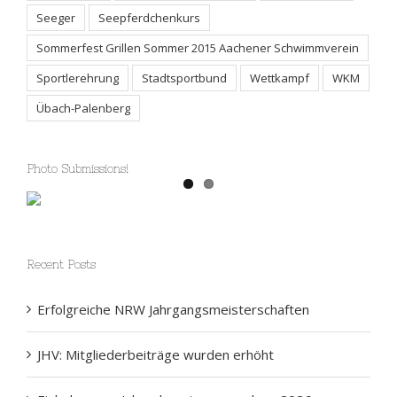
Seeger
Seepferdchenkurs
Sommerfest Grillen Sommer 2015 Aachener Schwimmverein
Sportlerehrung
Stadtsportbund
Wettkampf
WKM
Übach-Palenberg
Photo Submissions!
Recent Posts
Erfolgreiche NRW Jahrgangsmeisterschaften
JHV: Mitgliederbeiträge wurden erhöht
Einladung zur Jahreshauptversammlung 2026