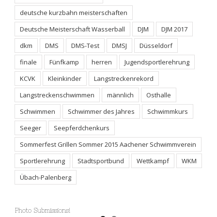
deutsche kurzbahn meisterschaften
Deutsche Meisterschaft Wasserball
DJM
DJM 2017
dkm
DMS
DMS-Test
DMSJ
Düsseldorf
finale
Fünfkamp
herren
Jugendsportlerehrung
KCVK
Kleinkinder
Langstreckenrekord
Langstreckenschwimmen
männlich
Osthalle
Schwimmen
Schwimmer des Jahres
Schwimmkurs
Seeger
Seepferdchenkurs
Sommerfest Grillen Sommer 2015 Aachener Schwimmverein
Sportlerehrung
Stadtsportbund
Wettkampf
WKM
Übach-Palenberg
Photo Submissions!